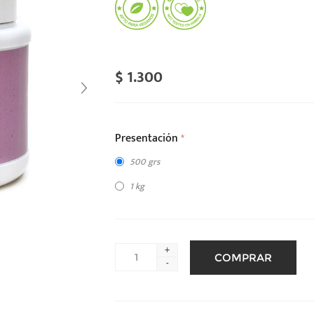
$ 1.300
Presentación
*
500 grs
1 kg
+
-